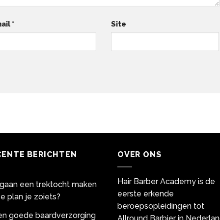
ail
*
Site
CENTE BERICHTEN
OVER ONS
Hair Barber Academy is de
gaan een trektocht maken
eerste erkende
e plan je zoiets?
beroepsopleidingen tot
een goede baardverzorging
Allround Barbier in Nederlan