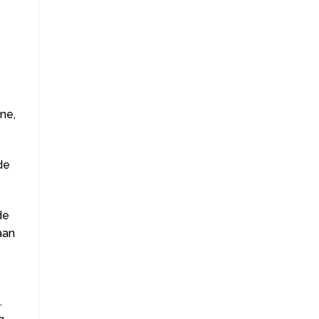
ne,
de
de
aan
.