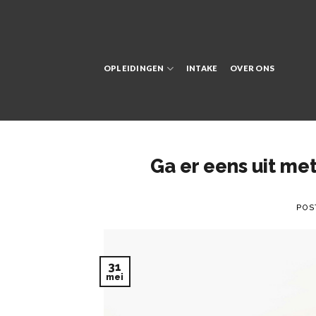
Skip
to
content
OPLEIDINGEN
INTAKE
OVER ONS
Ga er eens uit met
POS
31
mei