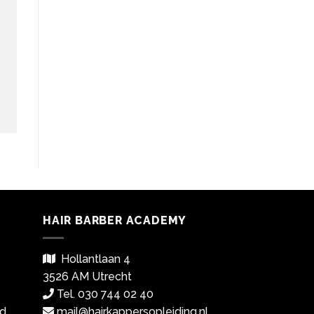
HAIR BARBER ACADEMY
Hollantlaan 4
3526 AM Utrecht
Tel. 030 744 02 40
d,
mail@hairkappersopleiding.nl