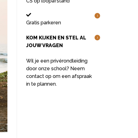
CS op loopafstand
i
Gratis parkeren
KOM KIJKEN EN STEL AL
i
JOUW VRAGEN
Wil je een privérondleiding
door onze school? Neem
contact op om een afspraak
in te plannen.