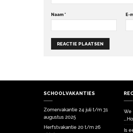
Naam
*
E-m
SCHOOLVAKANTIES
RE
Zomervakantie 24 juli t/m 31
We 
augustus 2025
….Ho
Herfstvakantie 20 t/m 26
Is 