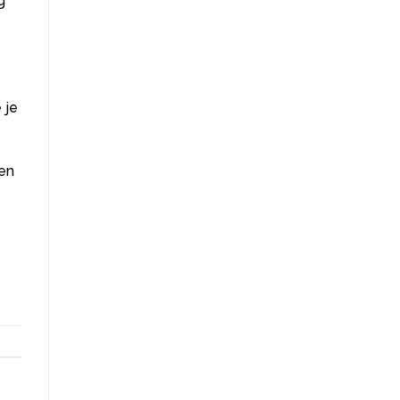
g
 je
ken