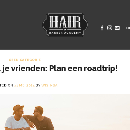
H
GEEN CATEGORIE
 je vrienden: Plan een roadtrip!
TED ON
31 MEI 2024
BY
WISH-BA