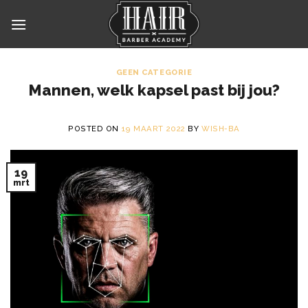
Skip
to
content
GEEN CATEGORIE
Mannen, welk kapsel past bij jou?
POSTED ON
19 MAART 2022
BY
WISH-BA
19
mrt