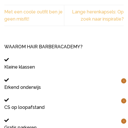
Met een coole outfit ben je
Lange herenkapsels: Op
geen misfit!
zoek naar inspiratie?
WAAROM HAIR BARBERACADEMY?
Kleine klassen
i
Erkend onderwijs
i
CS op loopafstand
i
Gratis parkeren