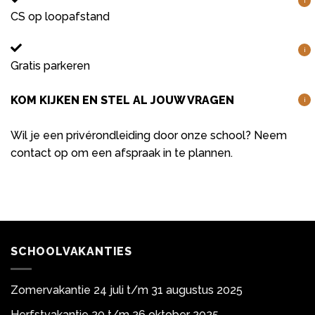
i
CS op loopafstand
i
Gratis parkeren
KOM KIJKEN EN STEL AL JOUW VRAGEN
i
Wil je een privérondleiding door onze school? Neem
contact op om een afspraak in te plannen.
SCHOOLVAKANTIES
Zomervakantie 24 juli t/m 31 augustus 2025
Herfstvakantie 20 t/m 26 oktober 2025