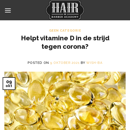
Skip
to
content
GEEN CATEGORIE
Helpt vitamine D in de strijd
tegen corona?
POSTED ON
9 OKTOBER 2021
BY
WISH-BA
09
okt