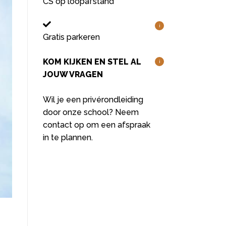
CS op loopafstand
i
Gratis parkeren
KOM KIJKEN EN STEL AL
i
JOUW VRAGEN
Wil je een privérondleiding
door onze school? Neem
contact op om een afspraak
in te plannen.