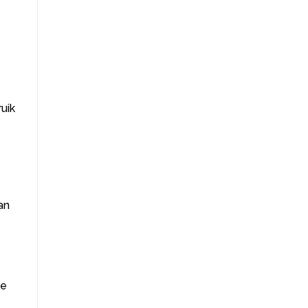
uik
an
ie