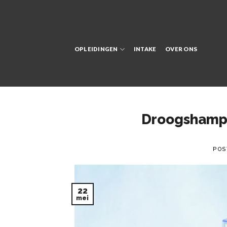
Skip
to
content
OPLEIDINGEN
INTAKE
OVER ONS
Droogshampoo
POS
22
mei