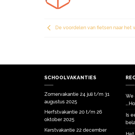
De voordelen van fietsen naar het 
SCHOOLVAKANTIES
RE
Zomervakantie 24 juli t/m 31
We 
augustus 2025
….Ho
Herfstvakantie 20 t/m 26
Is 
oktober 2025
bela
Kerstvakantie 22 december
Het 