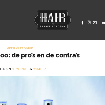
H
GEEN CATEGORIE
: de pro’s en de contra’s
TED ON
22 MEI 2021
BY
WISH-BA