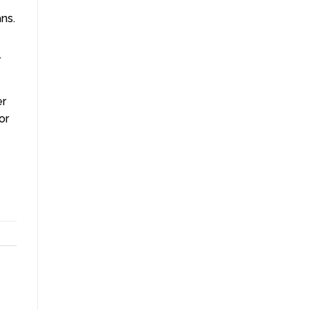
ns.
r
er
or