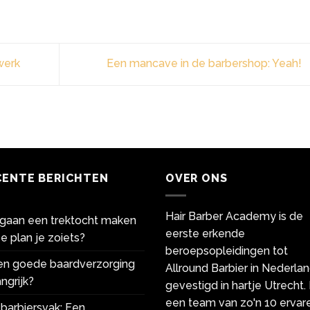
werk
Een mancave in de barbershop: Yeah!
CENTE BERICHTEN
OVER ONS
Hair Barber Academy is de
gaan een trektocht maken
eerste erkende
e plan je zoiets?
beroepsopleidingen tot
een goede baardverzorging
Allround Barbier in Nederlan
ngrijk?
gevestigd in hartje Utrecht.
een team van zo'n 10 ervar
barbiersvak: Een