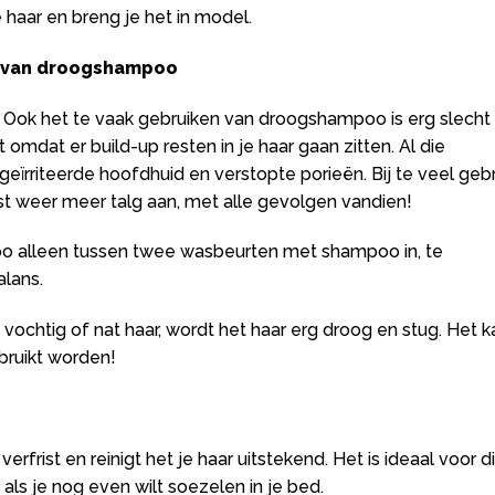
 haar en breng je het in model.
s van droogshampoo
oed. Ook het te vaak gebruiken van droogshampoo is erg slecht
 omdat er build-up resten in je haar gaan zitten. Al die
ïrriteerde hoofdhuid en verstopte porieën. Bij te veel gebr
t weer meer talg aan, met alle gevolgen vandien!
o alleen tussen twee wasbeurten met shampoo in, te
alans.
ochtig of nat haar, wordt het haar erg droog en stug. Het k
bruikt worden!
 verfrist en reinigt het je haar uitstekend. Het is ideaal voor d
ls je nog even wilt soezelen in je bed.