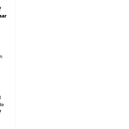
f
aar
an
t
de
f