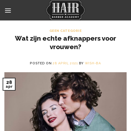
Skip
to
content
GEEN CATEGORIE
Wat zijn echte afknappers voor
vrouwen?
POSTED ON
28 APRIL 2021
BY
WISH-BA
28
apr