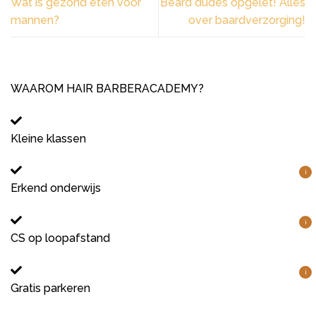
Wat is gezond eten voor
Beard dudes opgelet! Alles
mannen?
over baardverzorging!
WAAROM HAIR BARBERACADEMY?
Kleine klassen
i
Erkend onderwijs
i
CS op loopafstand
i
Gratis parkeren