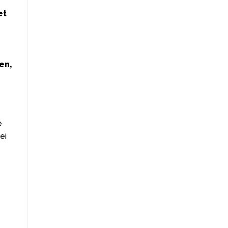
et
en,
e
ei