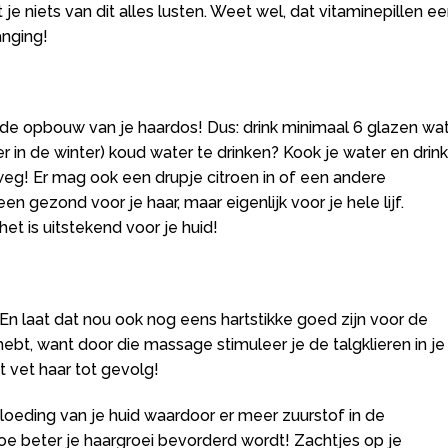
e niets van dit alles lusten. Weet wel, dat vitaminepillen e
anging!
r de opbouw van je haardos! Dus: drink minimaal 6 glazen wa
 in de winter) koud water te drinken? Kook je water en drink
 weg! Er mag ook een drupje citroen in of een andere
n gezond voor je haar, maar eigenlijk voor je hele lijf.
et is uitstekend voor je huid!
En laat dat nou ook nog eens hartstikke goed zijn voor de
 hebt, want door die massage stimuleer je de talgklieren in je
 vet haar tot gevolg!
eding van je huid waardoor er meer zuurstof in de
hoe beter je haargroei bevorderd wordt! Zachtjes op je