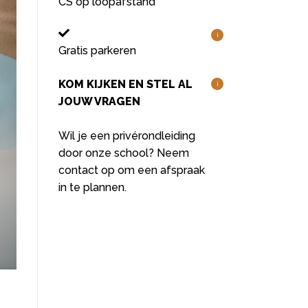
CS op loopafstand
i
Gratis parkeren
KOM KIJKEN EN STEL AL
i
JOUW VRAGEN
Wil je een privérondleiding
door onze school? Neem
contact op om een afspraak
in te plannen.