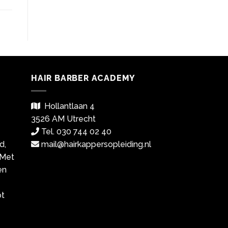
HAIR BARBER ACADEMY
Hollantlaan 4
3526 AM Utrecht
Tel. 030 744 02 40
d,
mail@hairkappersopleiding.nl
 Met
en
ot