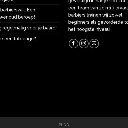
gevestigd in hartje Utrecht.
een team van zo'n 10 ervar
barbiersvak: Een
barbiers trainen wij zowel
wenoud beroep!
beginners als gevorderde t
 regelmatig voor je baard!
het hoogste niveau.
 je een tatoeage?
BLOG