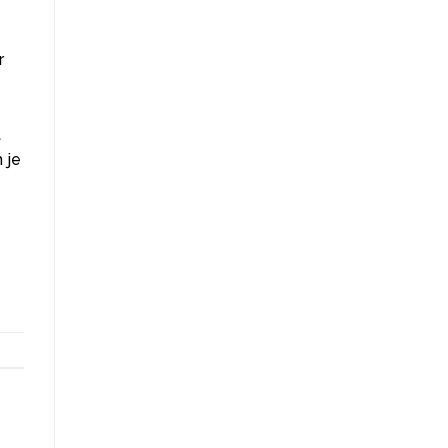
r
t
 je