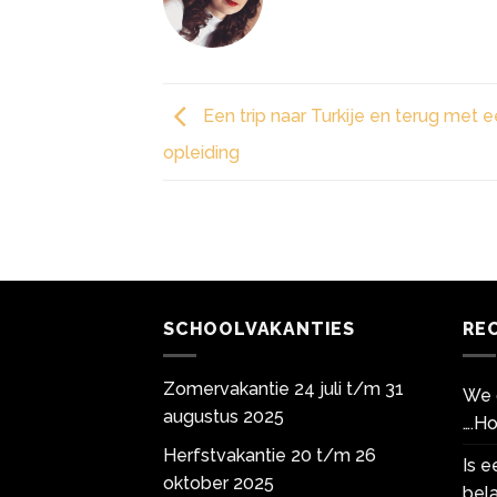
Een trip naar Turkije en terug met 
opleiding
SCHOOLVAKANTIES
RE
Zomervakantie 24 juli t/m 31
We 
augustus 2025
….Ho
Herfstvakantie 20 t/m 26
Is 
oktober 2025
bela