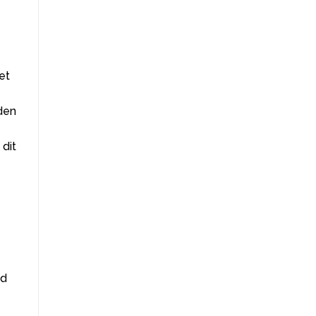
et
den
 dit
ed