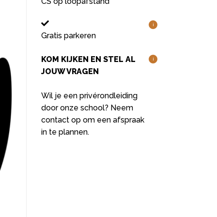
CS op loopafstand
i
Gratis parkeren
KOM KIJKEN EN STEL AL
i
JOUW VRAGEN
Wil je een privérondleiding
door onze school? Neem
contact op om een afspraak
in te plannen.