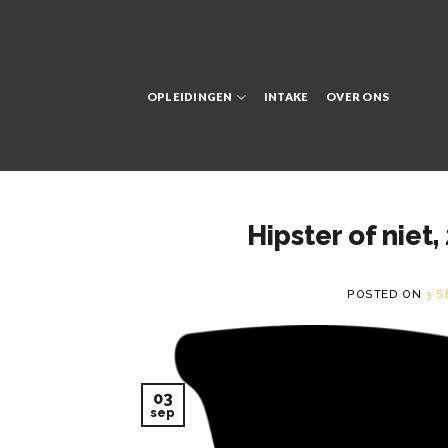
Skip
to
content
OPLEIDINGEN
INTAKE
OVER ONS
Hipster of niet,
POSTED ON
3 S
03
sep