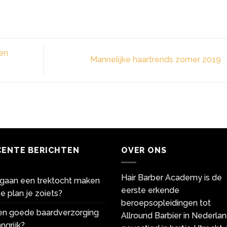
een
Mannelijke haartrends zomer 2019
CENTE BERICHTEN
OVER ONS
Hair Barber Academy is de
gaan een trektocht maken
eerste erkende
e plan je zoiets?
beroepsopleidingen tot
een goede baardverzorging
Allround Barbier in Nederlan
ngrijk?