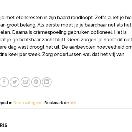
d met etensresten in zijn baard rondloopt. Zelfs al let je hie
n groot belang. Als eerste moet je je baardhaar net als het
len. Daarna is crèmespoeling gebruiken optioneel. Het is
at je gezichtshaar zacht blijft. Geen zorgen, je hoeft dit nie
dere dag wast droogt het uit. De aanbevolen hoeveelheid om
drie keer per week. Zorg ondertussen wel dat het vrij van
epost in
Geen categorie
. Bookmark de
link
.
RIS