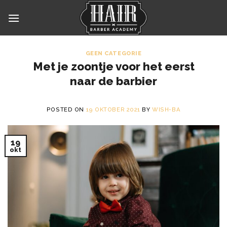
Skip
to
content
GEEN CATEGORIE
Met je zoontje voor het eerst
naar de barbier
POSTED ON
19 OKTOBER 2021
BY
WISH-BA
19
okt